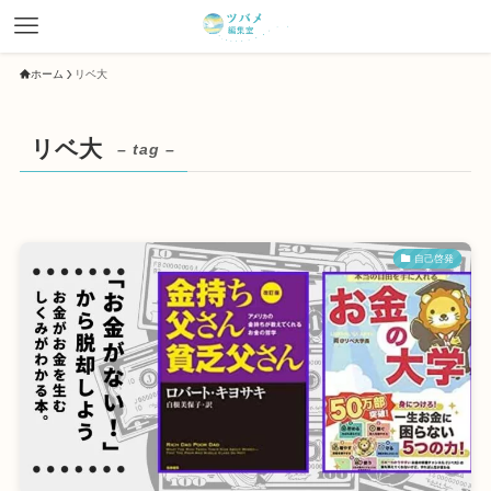
ホーム
リベ大
リベ大
– tag –
自己啓発