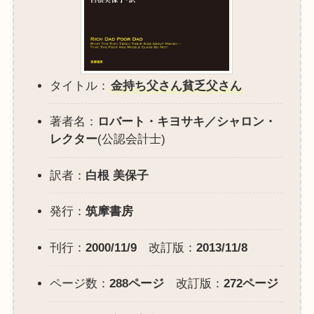
タイトル：
金持ち父さん貧乏父さん
著者名：
ロバート・キヨサキ／シャロン・
レクター
(公認会計士)
訳者：
白根 美保子
発行：
筑摩書房
刊行：
2000/11/9
改訂版：
2013/11/8
ページ数：
288ページ
改訂版：
272ページ